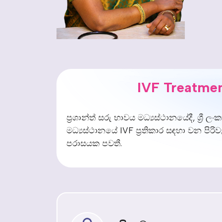
IVF Treatmen
ප්‍රශාන්ත් සරු භාවය මධ්‍යස්ථානයේදී, ශ්‍රී
මධ්‍යස්ථානයේ IVF ප්‍රතිකාර සඳහා වන ප
පරාසයක පවතී.