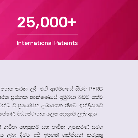
,
2
5
0
0
0
+
International Patients
.
PFRC
ථාපනය
කරන
ලදී
එහි
ආරම්භයේ
සිටම
ාරක
ප්‍රජනක
තාක්ෂණයේ
ප්‍රමුඛයා
බවට
පත්ව
.
බන්ධ වී
ප්‍රයෝජන
ලබාගෙන
තිබේ
ඉන්දියාවේ
.
්යේෂණ
මධ්‍යස්ථානය
ලෙස
පැසසුම්
ලැබ
ඇත
ි
නවීන
පහසුකම්
සහ
නවීන
උපකරණ
සමග
රය
ලබා
දීමට
අපි
ඉමහත්
ශක්තියන් කටයුතු