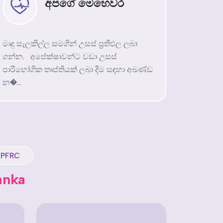
අපගේ මෙහෙවර
මෘදු සැලකිල්ල සමගින් උසස් ප්‍රතිඵල ලබා
ගන්න. අපේක්ෂාවන්ට වඩා උසස්
පාරිභෝගික තෘප්තියක් ලබා දීම සඳහා අඛණ්ඩ
න�...
 PFRC
anka