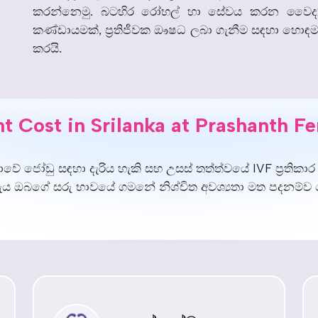
කරන්නෙමු
බටහිර
රෝහල්
හා
සේවය
කරන
වෛද්
.
කණ්ඩායමක්
ප්‍රතිජීවක
ඖෂධ
ලබා
ගැනීම
සඳහා
හොඳ
,
කරයි
.
t Cost in Srilanka at Prashanth Fer
 ලංකාවේ ජෝඩු සඳහා දැරිය හැකි සහ උසස් තත්ත්වයේ IVF ප්‍රතිකාර
ිරිවැය ඔබගේ සරු භාවයේ ගමනේ නිශ්චිත අවශ්‍යතා මත පදනම්