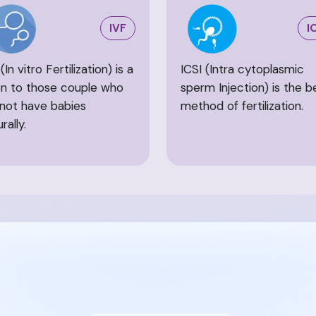
IVF
I
(In vitro Fertilization) is a
ICSI (Intra cytoplasmic
n to those couple who
sperm Injection) is the b
not have babies
method of fertilization.
rally.