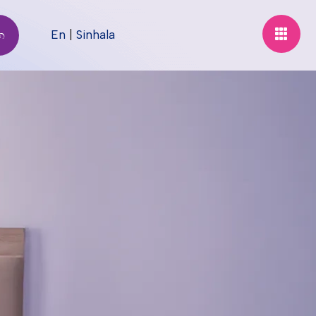
En
|
Sinhala
න