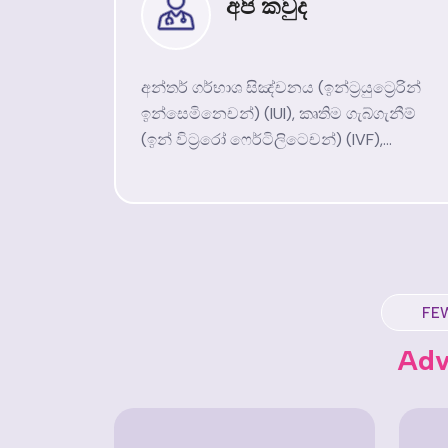
අපි කවුද
අන්තර් ගර්භාශ සිඤ්චනය (ඉන්ට්‍රයුට්‍රෙරින්
ඉන්සෙමිනෙචන්) (IUI), කෘතිම ගැබ්ගැනීම්
(ඉන් විට්‍රරෝ ෆෙර්ටිලිටෙචන්) (IVF),...
FE
Adv