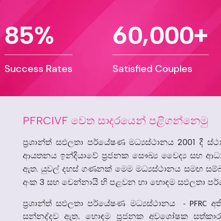
,
8
5
6
0
0
0
0
%
+
Success Rates
Satisfied Couples
PFRCIVF
වෙත
සාදරයෙන්
පළිගන්නෙමු
2001
ප්‍රශාන්ත්
සඵලතා
පර්යේෂණ
මධ්‍යස්ථානය
දී
ස්
ආයතනය
ඉන්දියාවේ
ප්‍රජනක
සෞ
ඛ්‍ය
වෛද්‍ය
සහ
ආධ
.
ඇත
යුවල් දහස්
ගණනක්
මෙම
මධ්‍යස්ථානය
සමඟ
සම්
3
අංක
සහ
චෙන්නායි
හි
පළවන
හා
හොඳම
සඵලතා
පර
ප්‍රශාන්ත්
සඵලතා
පර්යේෂණ
මධ්‍යස්ථානය
අත
- PFRC
සන්නද්දව
ඇත
හොඳම
ප්‍රජනක
අවශෝෂක
සත්කා
.