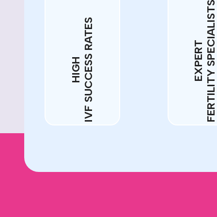
FERTILITY SPECIALIS
IVF SUCCESS RATES
EXPERT
HIGH