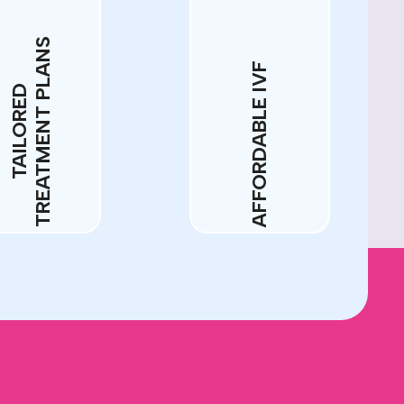
TREATMENT PLANS
AFFORDABLE IVF
TAILORED