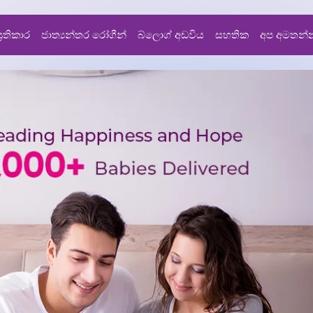
්‍රතිකාර
ජාත්‍යන්තර රෝගීන්
බ්ලොග් අඩවිය
සහතික
අප අමතන්