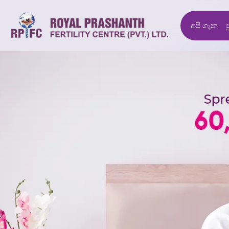
අපි ගැන
ප