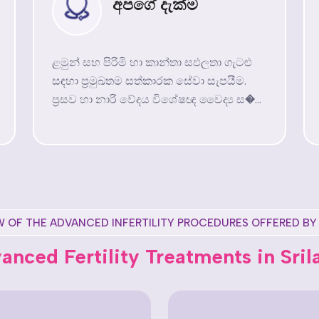
අපගේ දැක්ම
ළමුන් සහ පිරිමි හා කාන්තා සඵලතා ගැටළු
සඳහා ප්‍රමුඛතම සත්කාරක සේවා සැපයීම.
ප්‍රසව හා නාරි වේදය විශේෂඥ වෛද්‍ය ස�...
W OF THE ADVANCED INFERTILITY PROCEDURES OFFERED BY
anced Fertility Treatments in Sril