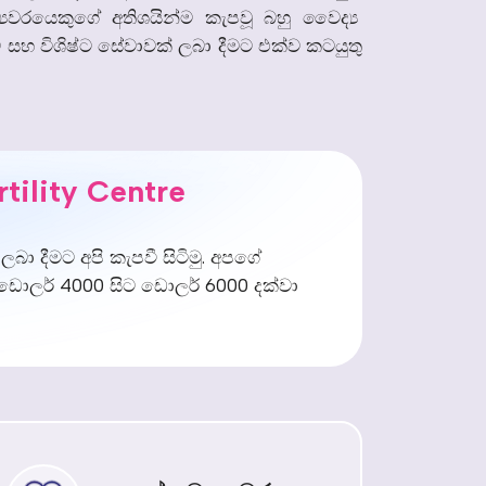
‍යවරයෙකුගේ
අතිශයින්ම
කැපවූ
බහු
වෛද්‍ය
ම
සහ
විශිෂ්ට
සේවාවක්
ලබා
දීමට
එක්ව
කටයුතු
tility Centre
 ලබා දීමට අපි කැපවී සිටිමු. අපගේ
ව ඩොලර් 4000 සිට ඩොලර් 6000 දක්වා